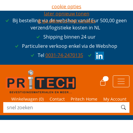
cookie opties
later opnieuw tonen
Bij bestelling via de webshop vanaf Eur 500,00 geen
ik ga akkoord met cookies
verzend/logistieke kosten in NL
Shipping binnen 24 uur
Particuliere verkoop enkel via de Webshop
Tel
0031-74-2470135
0
Winkelwagen (
0
)
Contact
Pritech Home
My Account