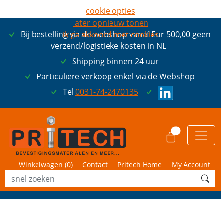
cookie opties
later opnieuw tonen
Bij bestelling via de webshop vanaf Eur 500,00 geen
ik ga akkoord met cookies
verzend/logistieke kosten in NL
Shipping binnen 24 uur
Particuliere verkoop enkel via de Webshop
Tel
0031-74-2470135
0
Winkelwagen (
0
)
Contact
Pritech Home
My Account