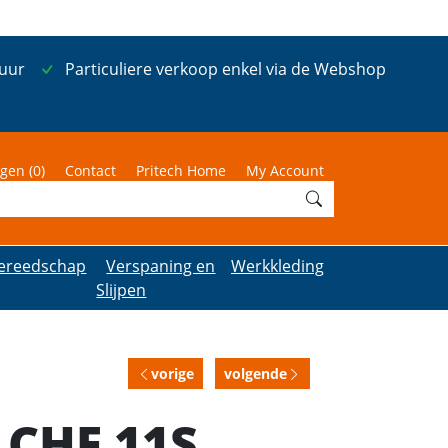
 uur
Particuliere verkoop enkel via de Webshop
gen (
0
)
Contact
Pritech Home
My Account
ereedschap
Verspaning en
Werkkleding
Slijpen
vorige
volgende
n CHF 11S