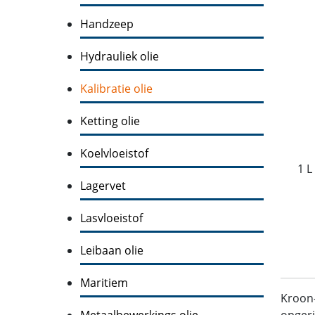
Handzeep
Hydrauliek olie
Kalibratie olie
Ketting olie
Koelvloeistof
1 L
Lagervet
Lasvloeistof
Leibaan olie
Maritiem
Kroon
Metaalbewerkings olie
opgeri