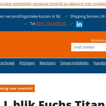
cookie opties
later opnieuw tonen
ik ga akkoord met cookies
een verzend/logistieke kosten in NL
Shipping binnen 24
Tel
0031-74-2470135
Winkelwa
etechniek
Fittingen
Maritiem
Smeermiddelen
Handg
terug naar overzicht
 L blik Fuchs Tita