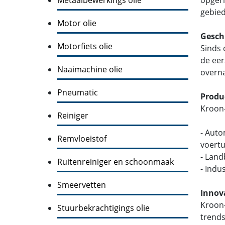
gebied
Motor olie
Gesch
Motorfiets olie
Sinds 
de eer
Naaimachine olie
overna
Pneumatic
Produ
Kroon-
Reiniger
- Auto
Remvloeistof
voertu
- Lan
Ruitenreiniger en schoonmaak
- Indu
Smeervetten
Innov
Kroon-
Stuurbekrachtigings olie
trends