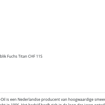
 blik Fuchs Titan CHF 11S
-Oil is een Nederlandse producent van hoogwaardige sme
cht in 1906. Het bedrijf heeft zich in de loop der jaren ont