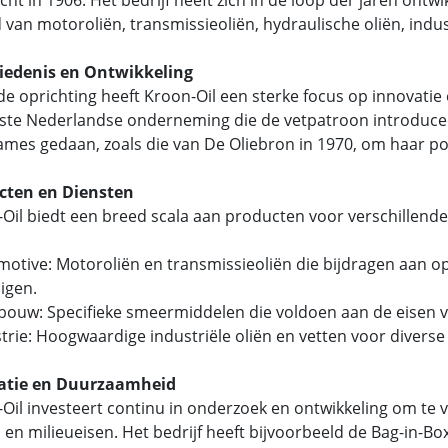
 van motoroliën, transmissieoliën, hydraulische oliën, indust
iedenis en Ontwikkeling
de oprichting heeft Kroon-Oil een sterke focus op innovatie en
ste Nederlandse onderneming die de vetpatroon introducee
mes gedaan, zoals die van De Oliebron in 1970, om haar pos
cten en Diensten
Oil biedt een breed scala aan producten voor verschillend
motive: Motoroliën en transmissieoliën die bijdragen aan o
igen.
dbouw: Specifieke smeermiddelen die voldoen aan de eise
strie: Hoogwaardige industriële oliën en vetten voor divers
atie en Duurzaamheid
Oil investeert continu in onderzoek en ontwikkeling om te
 en milieueisen. Het bedrijf heeft bijvoorbeeld de Bag-in-