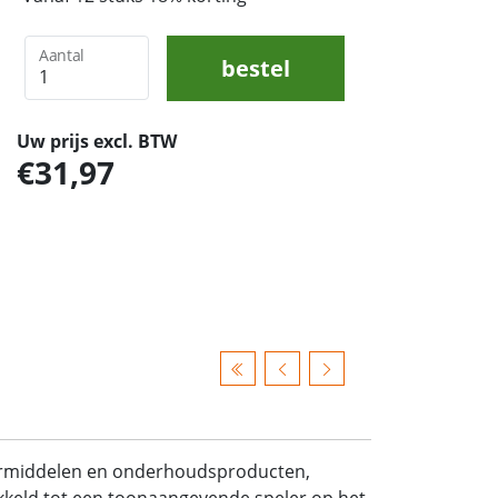
Aantal
bestel
Uw prijs excl. BTW
31,97
ermiddelen en onderhoudsproducten,
wikkeld tot een toonaangevende speler op het