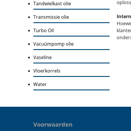
oploss
Tandwielkast olie
Inter
Transmissie olie
Hoewel
Turbo Oil
klante
onders
Vacuümpomp olie
Vaseline
Vloerkorrels
Water
Voorwaarden