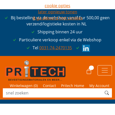
cookie opties
later opnieuw tonen
Bij bestelling via de webshop vanaf Eur 500,00 geen
ik ga akkoord met cookies
verzend/logistieke kosten in NL
Shipping binnen 24 uur
Particuliere verkoop enkel via de Webshop
Tel
0031-74-2470135
0
Winkelwagen (
0
)
Contact
Pritech Home
My Account