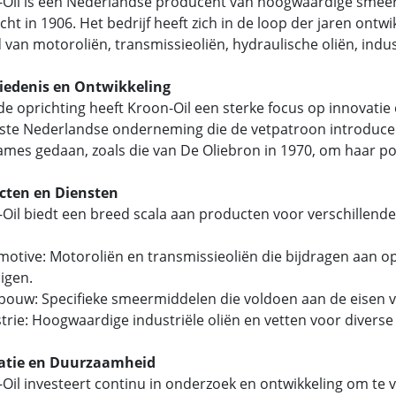
-Oil is een Nederlandse producent van hoogwaardige sme
cht in 1906. Het bedrijf heeft zich in de loop der jaren ont
 van motoroliën, transmissieoliën, hydraulische oliën, indust
iedenis en Ontwikkeling
de oprichting heeft Kroon-Oil een sterke focus op innovatie en
ste Nederlandse onderneming die de vetpatroon introducee
mes gedaan, zoals die van De Oliebron in 1970, om haar pos
cten en Diensten
Oil biedt een breed scala aan producten voor verschillend
motive: Motoroliën en transmissieoliën die bijdragen aan o
igen.
dbouw: Specifieke smeermiddelen die voldoen aan de eise
strie: Hoogwaardige industriële oliën en vetten voor divers
atie en Duurzaamheid
Oil investeert continu in onderzoek en ontwikkeling om te