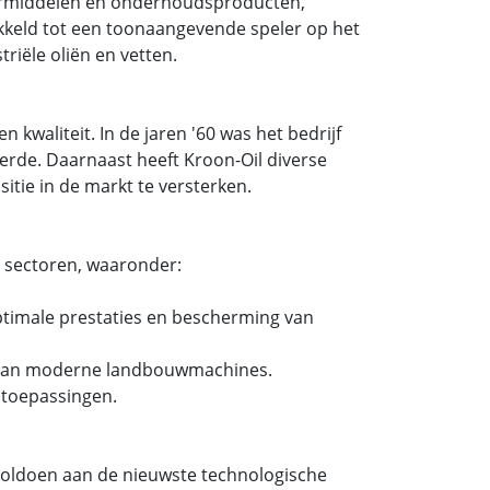
ermiddelen en onderhoudsproducten,
wikkeld tot een toonaangevende speler op het
riële oliën en vetten.
 kwaliteit. In de jaren '60 was het bedrijf
rde. Daarnaast heeft Kroon-Oil diverse
itie in de markt te versterken.
e sectoren, waaronder:
ptimale prestaties en bescherming van
n van moderne landbouwmachines.
e toepassingen.
 voldoen aan de nieuwste technologische