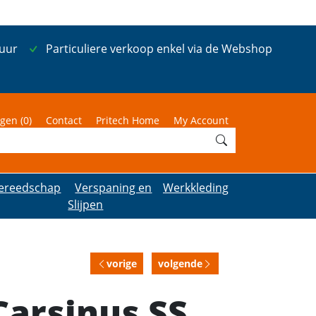
 uur
Particuliere verkoop enkel via de Webshop
gen (
0
)
Contact
Pritech Home
My Account
ereedschap
Verspaning en
Werkkleding
Slijpen
vorige
volgende
Carsinus SS