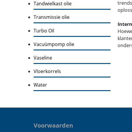
trends
Tandwielkast olie
oploss
Transmissie olie
Inter
Turbo Oil
Hoewel
klante
Vacuümpomp olie
onders
Vaseline
Vloerkorrels
Water
Voorwaarden