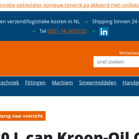
cookie opties
later opnieuw tonen
ik ga akkoord met cookies
een verzend/logistieke kosten in NL
Shipping binnen 24
Tel
0031-74-2470135
Winkelwa
etechniek
Fittingen
Maritiem
Smeermiddelen
Handg
terug naar overzicht
0 L can Kroon-Oil 