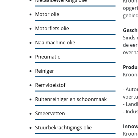
Kroon
opgeri
Motor olie
gebied
Motorfiets olie
Gesch
Sinds 
Naaimachine olie
de eer
overna
Pneumatic
Produ
Reiniger
Kroon-
Remvloeistof
- Auto
voertu
Ruitenreiniger en schoonmaak
- Lan
- Indu
Smeervetten
Innov
Stuurbekrachtigings olie
Kroon-