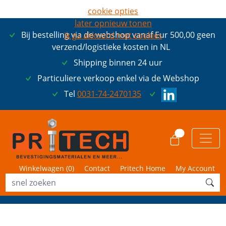
cookie opties
later opnieuw tonen
Bij bestelling via de webshop vanaf Eur 500,00 geen
ik ga akkoord met cookies
verzend/logistieke kosten in NL
Shipping binnen 24 uur
Particuliere verkoop enkel via de Webshop
Tel
0031-74-2470135
0
Winkelwagen (
0
)
Contact
Pritech Home
My Account