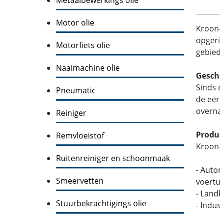
Motor olie
Kroon
opgeri
Motorfiets olie
gebied
Naaimachine olie
Gesch
Sinds 
Pneumatic
de eer
overna
Reiniger
Produ
Remvloeistof
Kroon-
Ruitenreiniger en schoonmaak
- Auto
Smeervetten
voertu
- Lan
Stuurbekrachtigings olie
- Indu