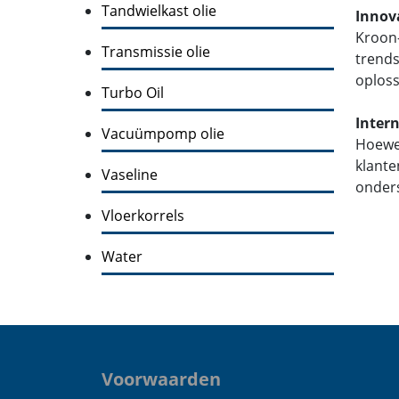
Tandwielkast olie
Innov
Kroon-
Transmissie olie
trends
oploss
Turbo Oil
Inter
Vacuümpomp olie
Hoewel
klante
Vaseline
onders
Vloerkorrels
Water
Voorwaarden