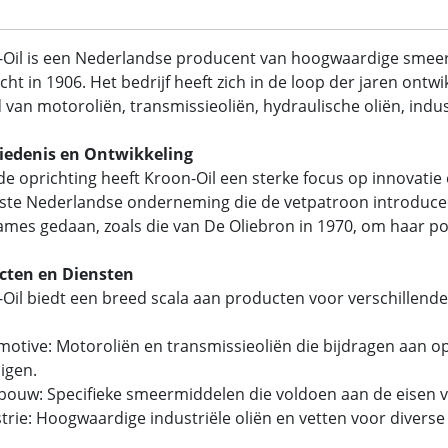
-Oil is een Nederlandse producent van hoogwaardige sme
cht in 1906. Het bedrijf heeft zich in de loop der jaren ont
 van motoroliën, transmissieoliën, hydraulische oliën, indust
iedenis en Ontwikkeling
de oprichting heeft Kroon-Oil een sterke focus op innovatie en
ste Nederlandse onderneming die de vetpatroon introducee
mes gedaan, zoals die van De Oliebron in 1970, om haar pos
cten en Diensten
Oil biedt een breed scala aan producten voor verschillend
motive: Motoroliën en transmissieoliën die bijdragen aan o
igen.
dbouw: Specifieke smeermiddelen die voldoen aan de eise
strie: Hoogwaardige industriële oliën en vetten voor divers