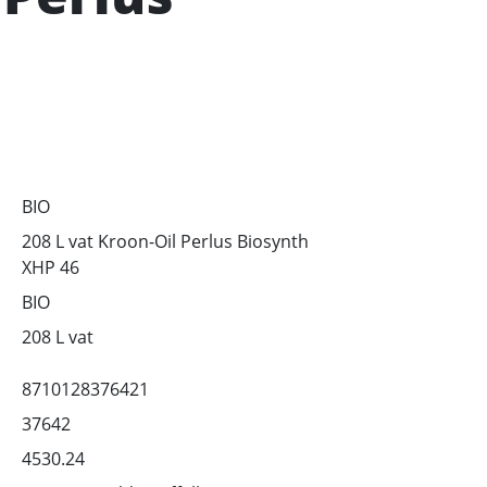
BIO
208 L vat Kroon-Oil Perlus Biosynth
XHP 46
BIO
208 L vat
8710128376421
37642
4530.24