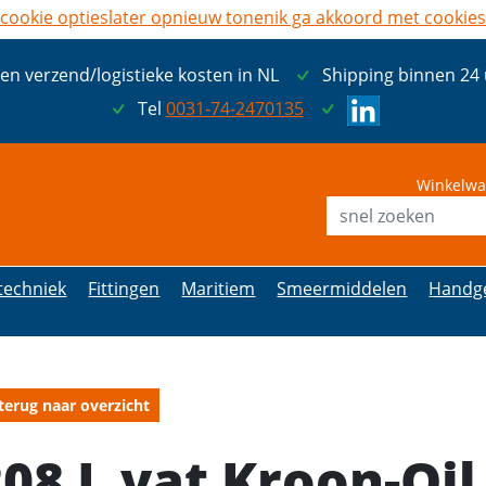
cookie opties
later opnieuw tonen
ik ga akkoord met cookies
een verzend/logistieke kosten in NL
Shipping binnen 24
Tel
0031-74-2470135
Winkelwa
etechniek
Fittingen
Maritiem
Smeermiddelen
Handg
terug naar overzicht
08 L vat Kroon-Oil