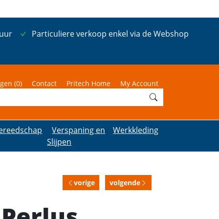
 uur
Particuliere verkoop enkel via de Webshop
gen (
0
)
Contact
Pritech Home
My Account
ereedschap
Verspaning en
Werkkleding
Slijpen
vorige
volgende
 Perlus