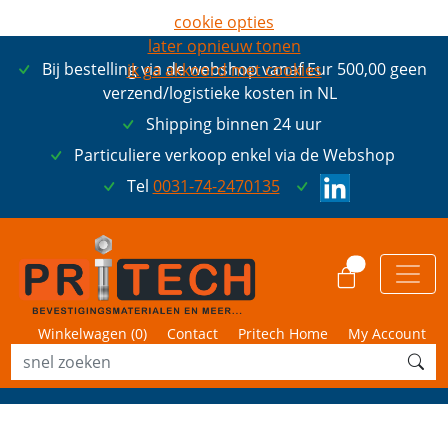
cookie opties
later opnieuw tonen
Bij bestelling via de webshop vanaf Eur 500,00 geen
ik ga akkoord met cookies
verzend/logistieke kosten in NL
Shipping binnen 24 uur
Particuliere verkoop enkel via de Webshop
Tel
0031-74-2470135
0
Winkelwagen (
0
)
Contact
Pritech Home
My Account