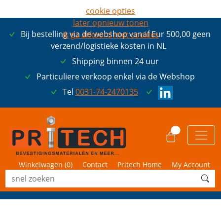
cookie opties
later opnieuw tonen
Bij bestelling via de webshop vanaf Eur 500,00 geen
ik ga akkoord met cookies
verzend/logistieke kosten in NL
Shipping binnen 24 uur
Particuliere verkoop enkel via de Webshop
Tel
0031-74-2470135
0
Winkelwagen (
0
)
Contact
Pritech Home
My Account