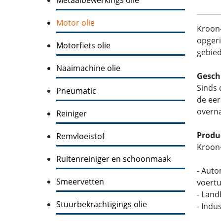
Motor olie
Kroon
opgeri
Motorfiets olie
gebied
Naaimachine olie
Gesch
Sinds 
Pneumatic
de eer
overna
Reiniger
Produ
Remvloeistof
Kroon-
Ruitenreiniger en schoonmaak
- Auto
Smeervetten
voertu
- Lan
Stuurbekrachtigings olie
- Indu