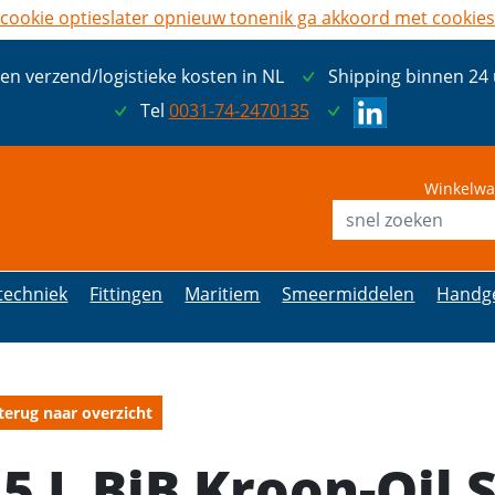
cookie opties
later opnieuw tonen
ik ga akkoord met cookies
een verzend/logistieke kosten in NL
Shipping binnen 24
Tel
0031-74-2470135
Winkelwa
etechniek
Fittingen
Maritiem
Smeermiddelen
Handg
terug naar overzicht
5 L BiB Kroon-Oil 