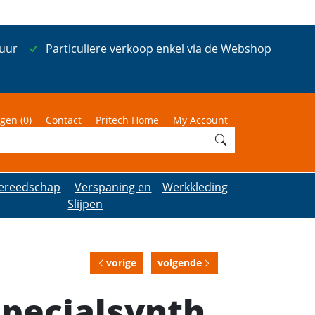
 uur
Particuliere verkoop enkel via de Webshop
gen (
0
)
Contact
Pritech Home
My Account
ereedschap
Verspaning en
Werkkleding
Slijpen
vorige
volgende
Specialsynth