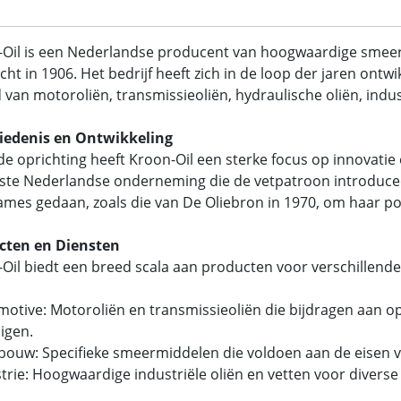
-Oil is een Nederlandse producent van hoogwaardige sme
cht in 1906. Het bedrijf heeft zich in de loop der jaren ont
 van motoroliën, transmissieoliën, hydraulische oliën, indust
iedenis en Ontwikkeling
de oprichting heeft Kroon-Oil een sterke focus op innovatie en
ste Nederlandse onderneming die de vetpatroon introducee
mes gedaan, zoals die van De Oliebron in 1970, om haar pos
cten en Diensten
Oil biedt een breed scala aan producten voor verschillend
motive: Motoroliën en transmissieoliën die bijdragen aan o
igen.
dbouw: Specifieke smeermiddelen die voldoen aan de eise
strie: Hoogwaardige industriële oliën en vetten voor divers