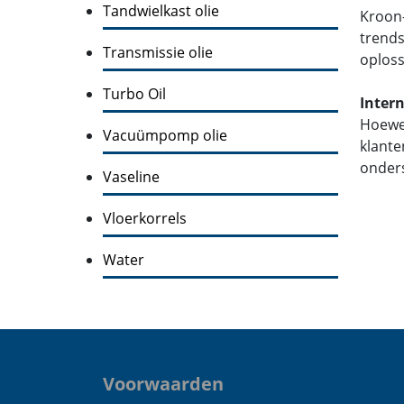
Tandwielkast olie
Kroon-
trends
Transmissie olie
oploss
Turbo Oil
Inter
Hoewel
Vacuümpomp olie
klante
onders
Vaseline
Vloerkorrels
Water
Voorwaarden