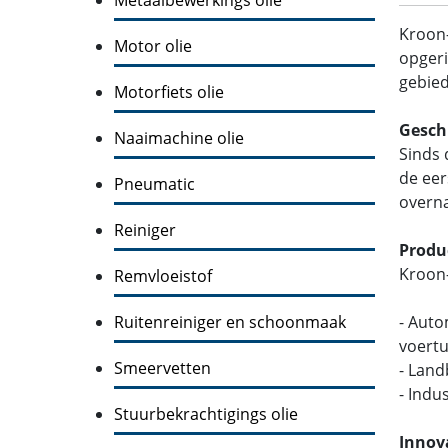
Kroon
Motor olie
opgeri
gebied
Motorfiets olie
Gesch
Naaimachine olie
Sinds 
de eer
Pneumatic
overna
Reiniger
Produ
Kroon-
Remvloeistof
Ruitenreiniger en schoonmaak
- Auto
voertu
Smeervetten
- Lan
- Indu
Stuurbekrachtigings olie
Innov