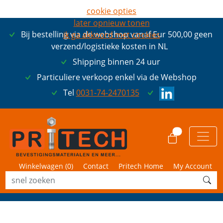
cookie opties
later opnieuw tonen
Bij bestelling via de webshop vanaf Eur 500,00 geen
ik ga akkoord met cookies
verzend/logistieke kosten in NL
Shipping binnen 24 uur
Particuliere verkoop enkel via de Webshop
Tel
0031-74-2470135
0
Winkelwagen (
0
)
Contact
Pritech Home
My Account