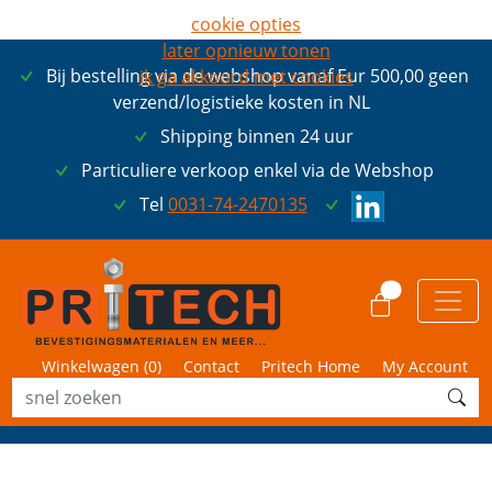
cookie opties
later opnieuw tonen
Bij bestelling via de webshop vanaf Eur 500,00 geen
ik ga akkoord met cookies
verzend/logistieke kosten in NL
Shipping binnen 24 uur
Particuliere verkoop enkel via de Webshop
Tel
0031-74-2470135
0
Winkelwagen (
0
)
Contact
Pritech Home
My Account