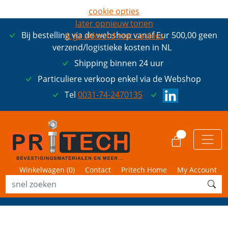
cookie opties
later opnieuw tonen
Bij bestelling via de webshop vanaf Eur 500,00 geen
ik ga akkoord met cookies
verzend/logistieke kosten in NL
Shipping binnen 24 uur
Particuliere verkoop enkel via de Webshop
Tel
0031-74-2470135
0
Winkelwagen (
0
)
Contact
Pritech Home
My Account