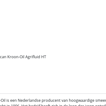
 can Kroon-Oil Agrifluid HT
-Oil is een Nederlandse producent van hoogwaardige sme
cht in 1906. Het bedrijf heeft zich in de loop der jaren ont