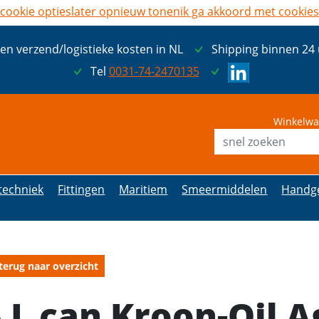
cookie opties
later opnieuw tonen
ik ga akkoord met cookies
een verzend/logistieke kosten in NL
Shipping binnen 24
Tel
0031-74-2470135
Winkelwa
etechniek
Fittingen
Maritiem
Smeermiddelen
Handg
terug naar overzicht
 L can Kroon-Oil A