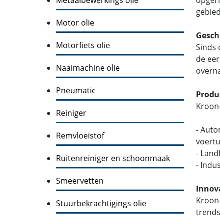
gebied
Motor olie
Gesch
Motorfiets olie
Sinds 
de eer
Naaimachine olie
overna
Pneumatic
Produ
Kroon-
Reiniger
- Auto
Remvloeistof
voertu
- Lan
Ruitenreiniger en schoonmaak
- Indu
Smeervetten
Innov
Kroon-
Stuurbekrachtigings olie
trends