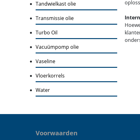
oploss
Tandwielkast olie
Inter
Transmissie olie
Hoewel
Turbo Oil
klante
onders
Vacuümpomp olie
Vaseline
Vloerkorrels
Water
Voorwaarden