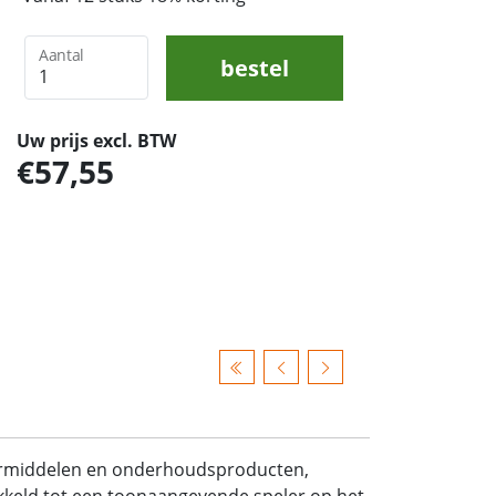
Aantal
bestel
Uw prijs excl. BTW
57,55
ermiddelen en onderhoudsproducten,
wikkeld tot een toonaangevende speler op het