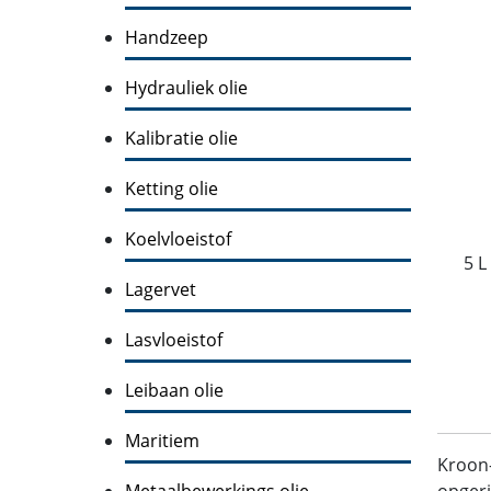
Handzeep
Hydrauliek olie
Kalibratie olie
Ketting olie
Koelvloeistof
5 L
Lagervet
Lasvloeistof
Leibaan olie
Maritiem
Kroon
Metaalbewerkings olie
opgeri