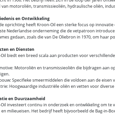
 van motoroliën, transmissieoliën, hydraulische oliën, indust
iedenis en Ontwikkeling
de oprichting heeft Kroon-Oil een sterke focus op innovatie en
ste Nederlandse onderneming die de vetpatroon introducee
mes gedaan, zoals die van De Oliebron in 1970, om haar pos
cten en Diensten
Oil biedt een breed scala aan producten voor verschillend
motive: Motoroliën en transmissieoliën die bijdragen aan o
igen.
dbouw: Specifieke smeermiddelen die voldoen aan de eise
strie: Hoogwaardige industriële oliën en vetten voor divers
atie en Duurzaamheid
Oil investeert continu in onderzoek en ontwikkeling om te
 en milieueisen. Het bedrijf heeft bijvoorbeeld de Bag-in-