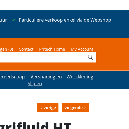
 uur
Particuliere verkoop enkel via de Webshop
gen (
0
)
Contact
Pritech Home
My Account
ereedschap
Verspaning en
Werkkleding
Slijpen
vorige
volgende
grifluid HT