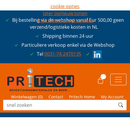
cookie opties
later opnieuw tonen
Bij bestelling via de webshop vanaf Eur 500,00 geen
ik ga akkoord met cookies
verzend/logistieke kosten in NL
Shipping binnen 24 uur
Particuliere verkoop enkel via de Webshop
Tel
0031-74-2470135
0
Winkelwagen (
0
)
Contact
Pritech Home
My Account