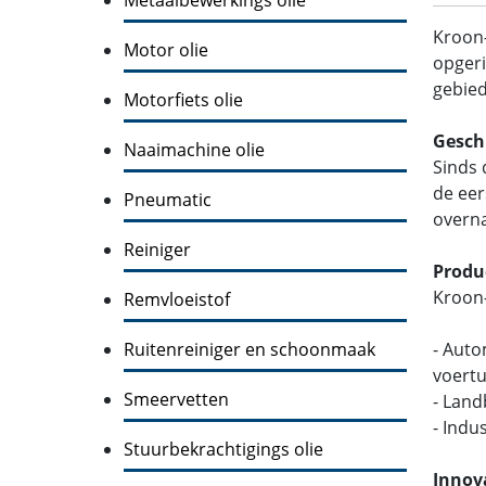
Kroon
Motor olie
opgeri
gebied
Motorfiets olie
Gesch
Naaimachine olie
Sinds 
de eer
Pneumatic
overna
Reiniger
Produ
Kroon-
Remvloeistof
Ruitenreiniger en schoonmaak
- Auto
voertu
Smeervetten
- Lan
- Indu
Stuurbekrachtigings olie
Innov