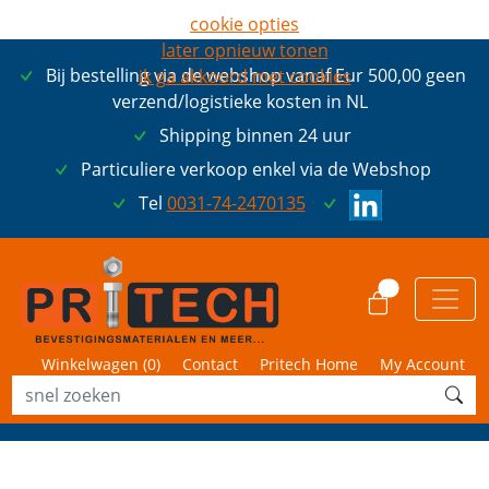
cookie opties
later opnieuw tonen
Bij bestelling via de webshop vanaf Eur 500,00 geen
ik ga akkoord met cookies
verzend/logistieke kosten in NL
Shipping binnen 24 uur
Particuliere verkoop enkel via de Webshop
Tel
0031-74-2470135
0
Winkelwagen (
0
)
Contact
Pritech Home
My Account