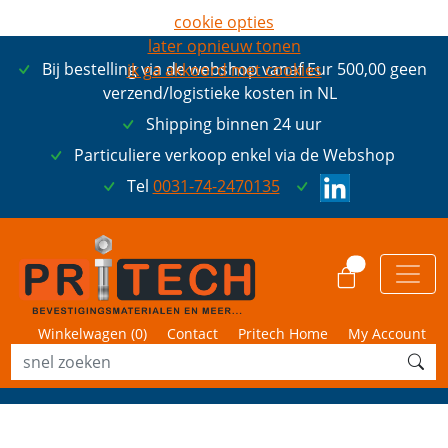
cookie opties
later opnieuw tonen
Bij bestelling via de webshop vanaf Eur 500,00 geen
ik ga akkoord met cookies
verzend/logistieke kosten in NL
Shipping binnen 24 uur
Particuliere verkoop enkel via de Webshop
Tel
0031-74-2470135
0
Winkelwagen (
0
)
Contact
Pritech Home
My Account