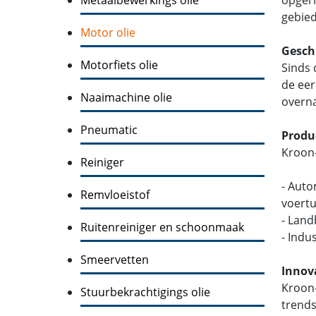
gebied
Motor olie
Gesch
Motorfiets olie
Sinds 
de eer
Naaimachine olie
overna
Pneumatic
Produ
Kroon-
Reiniger
- Auto
Remvloeistof
voertu
- Lan
Ruitenreiniger en schoonmaak
- Indu
Smeervetten
Innov
Kroon-
Stuurbekrachtigings olie
trends