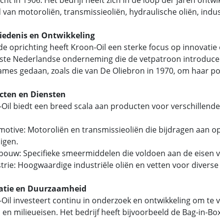
 van motoroliën, transmissieoliën, hydraulische oliën, indust
iedenis en Ontwikkeling
de oprichting heeft Kroon-Oil een sterke focus op innovatie en
ste Nederlandse onderneming die de vetpatroon introducee
mes gedaan, zoals die van De Oliebron in 1970, om haar pos
cten en Diensten
Oil biedt een breed scala aan producten voor verschillend
motive: Motoroliën en transmissieoliën die bijdragen aan o
igen.
dbouw: Specifieke smeermiddelen die voldoen aan de eise
strie: Hoogwaardige industriële oliën en vetten voor divers
atie en Duurzaamheid
Oil investeert continu in onderzoek en ontwikkeling om te
 en milieueisen. Het bedrijf heeft bijvoorbeeld de Bag-in-