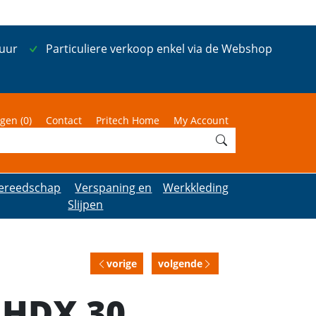
 uur
Particuliere verkoop enkel via de Webshop
gen (
0
)
Contact
Pritech Home
My Account
ereedschap
Verspaning en
Werkkleding
Slijpen
vorige
volgende
l HDX 30