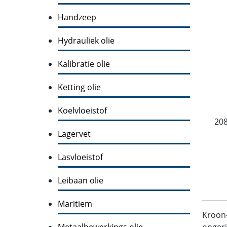
Handzeep
Hydrauliek olie
Kalibratie olie
Ketting olie
Koelvloeistof
208
Lagervet
Lasvloeistof
Leibaan olie
Maritiem
Kroon
Metaalbewerkings olie
opgeri