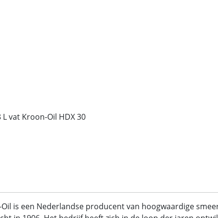
 L vat Kroon-Oil HDX 30
-Oil is een Nederlandse producent van hoogwaardige sme
cht in 1906. Het bedrijf heeft zich in de loop der jaren ont