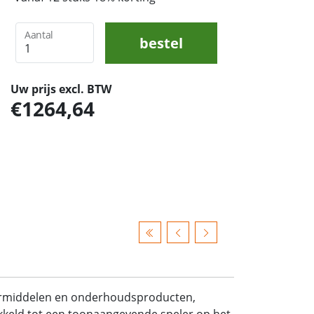
Aantal
bestel
Uw prijs excl. BTW
1264,64
ermiddelen en onderhoudsproducten,
wikkeld tot een toonaangevende speler op het