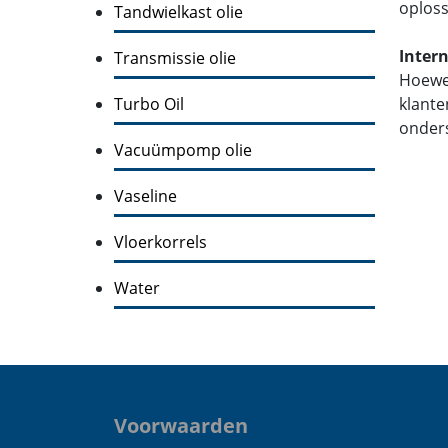
oploss
Tandwielkast olie
Inter
Transmissie olie
Hoewel
Turbo Oil
klante
onders
Vacuümpomp olie
Vaseline
Vloerkorrels
Water
Voorwaarden