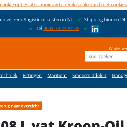
cookie opties
later opnieuw tonen
ik ga akkoord met cookies
een verzend/logistieke kosten in NL
Shipping binnen 24
Tel
0031-74-2470135
Winkelwa
etechniek
Fittingen
Maritiem
Smeermiddelen
Handg
terug naar overzicht
208 L vat Kroon-Oi