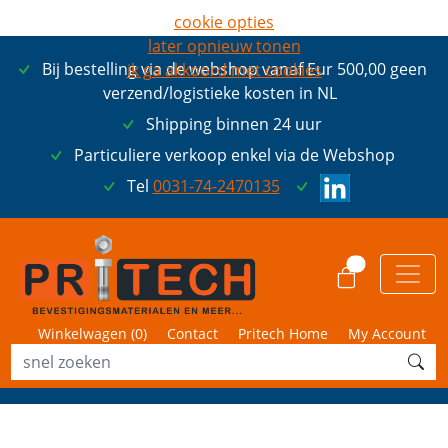
cookie opties
later opnieuw tonen
Bij bestelling via de webshop vanaf Eur 500,00 geen
ik ga akkoord met cookies
verzend/logistieke kosten in NL
Shipping binnen 24 uur
Particuliere verkoop enkel via de Webshop
Tel
0031-74-2470135
0
Winkelwagen (
0
)
Contact
Pritech Home
My Account