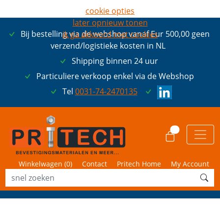
cookie opties
later opnieuw tonen
Bij bestelling via de webshop vanaf Eur 500,00 geen
ik ga akkoord met cookies
verzend/logistieke kosten in NL
Shipping binnen 24 uur
Particuliere verkoop enkel via de Webshop
Tel
0031-74-2470135
0
Winkelwagen (
0
)
Contact
Pritech Home
My Account