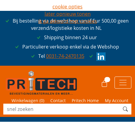
cookie opties
later opnieuw tonen
Bij bestelling via de webshop vanaf Eur 500,00 geen
ik ga akkoord met cookies
verzend/logistieke kosten in NL
Shipping binnen 24 uur
Particuliere verkoop enkel via de Webshop
Tel
0031-74-2470135
0
Winkelwagen (
0
)
Contact
Pritech Home
My Account