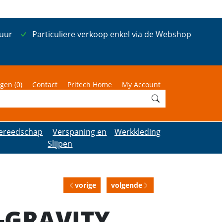
 uur
Particuliere verkoop enkel via de Webshop
gen (
0
)
Contact
Pritech Home
My Account
ereedschap
Verspaning en
Werkkleding
Slijpen
vorige
volgende
-GRAVITY