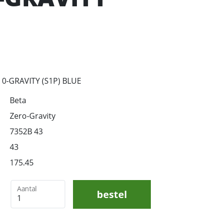
0-GRAVITY (S1P) BLUE
Beta
Zero-Gravity
7352B 43
43
175.45
Aantal
bestel