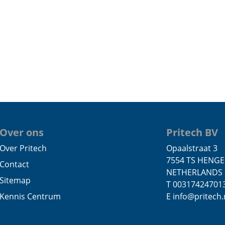
Over ons
Pritech BV
Over Pritech
Opaalstraat 3
7554 TS HENG
Contact
NETHERLANDS
Sitemap
T 00317424701
Kennis Centrum
E info@pritech.