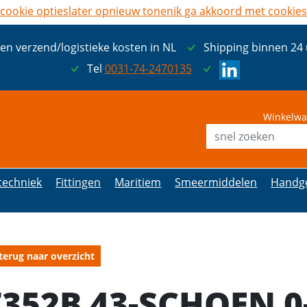
cookie opties
later opnieuw tonen
ik ga akkoord met cookies
een verzend/logistieke kosten in NL
Shipping binnen 24
Tel
0031-74-2470135
Winkelwa
etechniek
Fittingen
Maritiem
Smeermiddelen
Handg
terug naar overzicht
7352B 43-SCHOEN 0