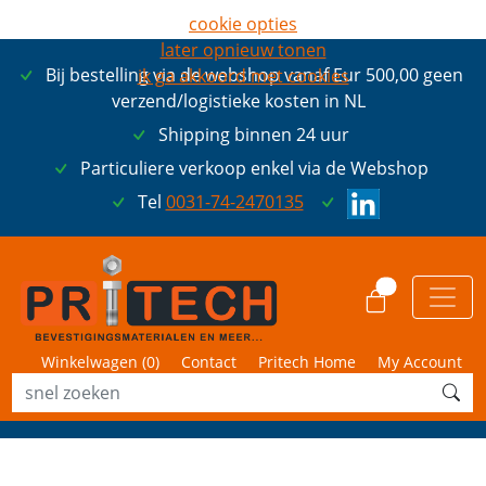
cookie opties
later opnieuw tonen
Bij bestelling via de webshop vanaf Eur 500,00 geen
ik ga akkoord met cookies
verzend/logistieke kosten in NL
Shipping binnen 24 uur
Particuliere verkoop enkel via de Webshop
Tel
0031-74-2470135
0
Winkelwagen (
0
)
Contact
Pritech Home
My Account